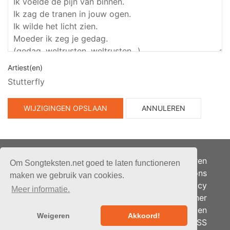
Artiest(en)
Stutterfly
WIJZIGINGEN OPSLAAN
ANNULEREN
Adverteren
Om Songteksten.net goed te laten functioneren
Over ons
maken we gebruik van cookies.
Je privacy
Meer informatie.
Partner
© 2026 - Songteksten.net -
Berichten
Alle rechten voorbehouden.
Weigeren
Akkoord!
RSS
Realisatie:
bandhosting.nl