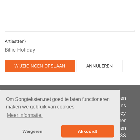
Artiest(en)
Billie Holiday
WIJZIGINGEN OPSLAAN
ANNULEREN
Adverteren
Om Songteksten.net goed te laten functioneren
Over ons
maken we gebruik van cookies.
Je privacy
Meer informatie.
Partner
© 2026 - Songteksten.net -
Berichten
Alle rechten voorbehouden.
Weigeren
Akkoord!
RSS
Realisatie:
bandhosting.nl