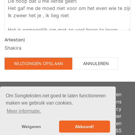
Artiest(en)
Shakira
WIJZIGINGEN OPSLAAN
ANNULEREN
Adverteren
Om Songteksten.net goed te laten functioneren
Over ons
maken we gebruik van cookies.
Je privacy
Meer informatie.
Partner
© 2026 - Songteksten.net -
Berichten
Alle rechten voorbehouden.
Weigeren
Akkoord!
RSS
Realisatie:
bandhosting.nl