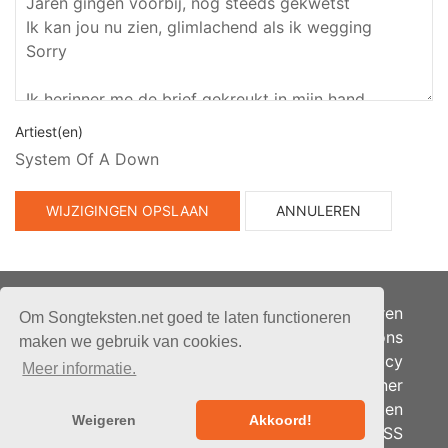
Artiest(en)
System Of A Down
WIJZIGINGEN OPSLAAN
ANNULEREN
Adverteren
Om Songteksten.net goed te laten functioneren
Over ons
maken we gebruik van cookies.
Je privacy
Meer informatie.
Partner
© 2026 - Songteksten.net -
Berichten
Alle rechten voorbehouden.
Weigeren
Akkoord!
RSS
Realisatie:
bandhosting.nl