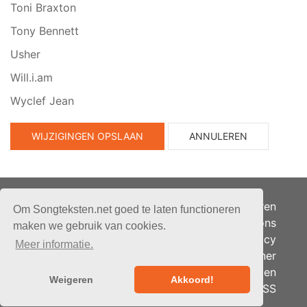
Toni Braxton
Tony Bennett
Usher
Will.i.am
Wyclef Jean
WIJZIGINGEN OPSLAAN
ANNULEREN
Adverteren
Om Songteksten.net goed te laten functioneren
Over ons
maken we gebruik van cookies.
Je privacy
Meer informatie.
Partner
© 2026 - Songteksten.net -
Berichten
Alle rechten voorbehouden.
Weigeren
Akkoord!
RSS
Realisatie:
bandhosting.nl