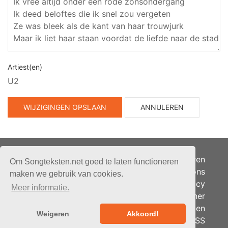
Artiest(en)
U2
WIJZIGINGEN OPSLAAN
ANNULEREN
Adverteren
Om Songteksten.net goed te laten functioneren
Over ons
maken we gebruik van cookies.
Je privacy
Meer informatie.
Partner
© 2026 - Songteksten.net -
Berichten
Alle rechten voorbehouden.
Weigeren
Akkoord!
RSS
Realisatie:
bandhosting.nl