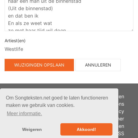
Artiest(en)
Westlife
WIJZIGINGEN OPSLAAN
ANNULEREN
Adverteren
Om Songteksten.net goed te laten functioneren
Over ons
maken we gebruik van cookies.
Je privacy
Meer informatie.
Partner
© 2026 - Songteksten.net -
Berichten
Alle rechten voorbehouden.
Weigeren
Akkoord!
RSS
Realisatie:
bandhosting.nl