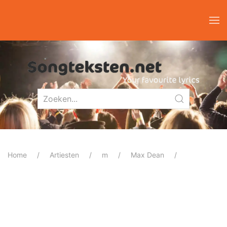
Home
Artiesten
m
Max Dean