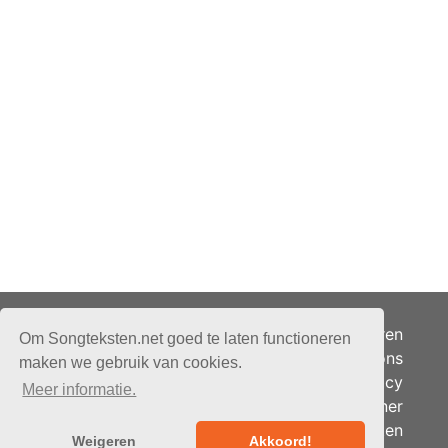
Adverteren
Om Songteksten.net goed te laten functioneren
Over ons
maken we gebruik van cookies.
Je privacy
Meer informatie.
Partner
© 2026 - Songteksten.net -
Berichten
Alle rechten voorbehouden.
Weigeren
Akkoord!