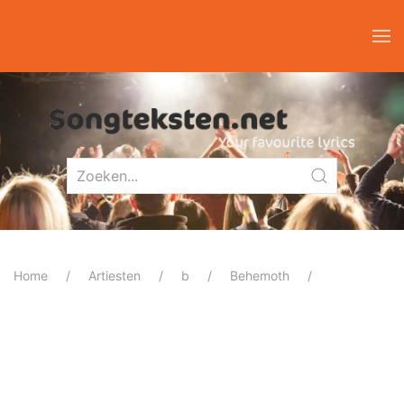
Home
Artiesten
b
Behemoth