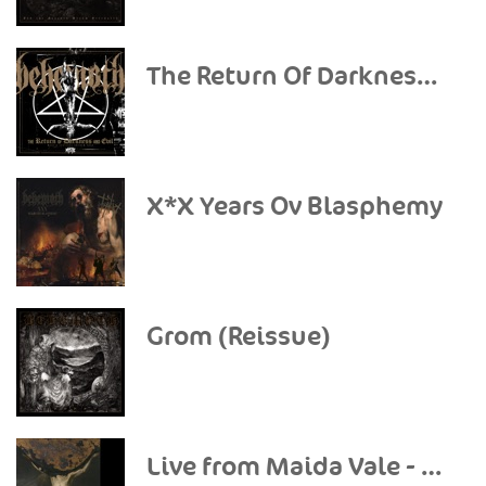
The Return Of Darkness And Evil (Mystic Festival Anthem 2026) - Single
X*X Years Ov Blasphemy
Grom (Reissue)
Live from Maida Vale - EP