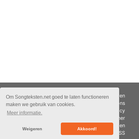
Adverteren
Om Songteksten.net goed te laten functioneren
Over ons
maken we gebruik van cookies.
Je privacy
Meer informatie.
Partner
© 2026 - Songteksten.net -
Berichten
Alle rechten voorbehouden.
Weigeren
Akkoord!
RSS
Realisatie:
bandhosting.nl