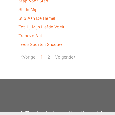
Stap Voor Stap
Stil In Mij
Stip Aan De Hemel
Tot Jij Mijn Liefde Voelt
Trapeze Act
Twee Soorten Sneeuw
Vorige
1
2
Volgende
© 2026 - Songteksten.net - Alle rechten voorbehouden.