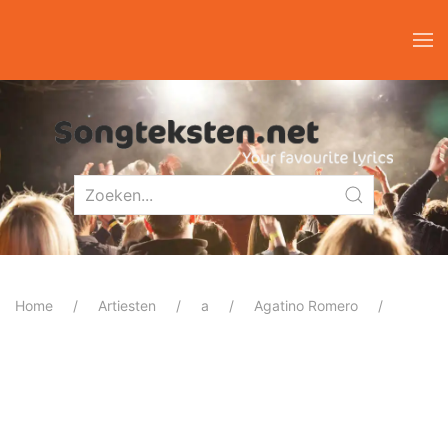
Home
Artiesten
a
Agatino Romero