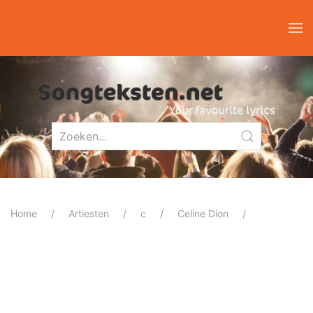
Home
Artiesten
c
Celine Dion