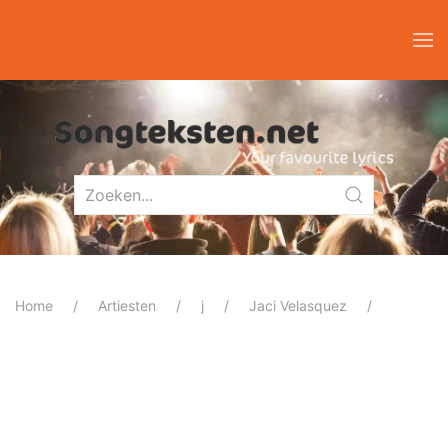
Home
Artiesten
j
Jaci Velasquez