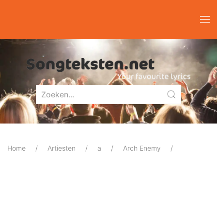
Home
Artiesten
a
Arch Enemy