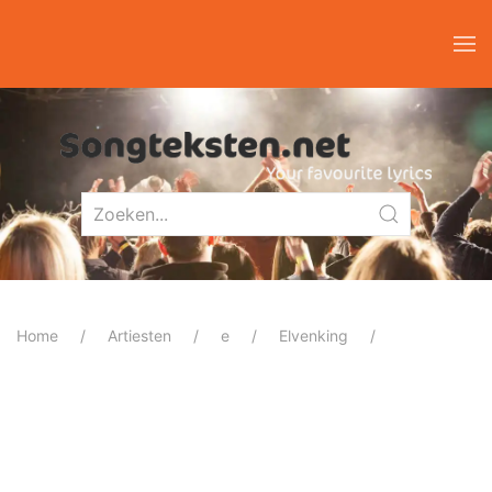
Home
Artiesten
e
Elvenking