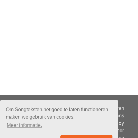
Adverteren
Om Songteksten.net goed te laten functioneren
Over ons
maken we gebruik van cookies.
Je privacy
Meer informatie.
Partner
© 2026 - Songteksten.net -
Berichten