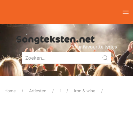
Home
Artiesten
i
Iron & wine