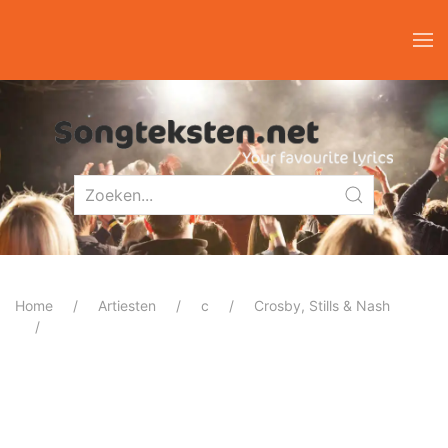
Home
Artiesten
c
Crosby, Stills & Nash