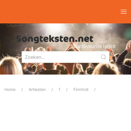
Home
Artiesten
f
Finntroll