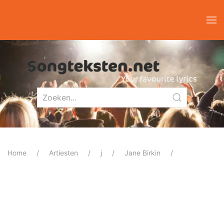
Home
Artiesten
j
Jane Birkin