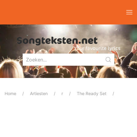
Home
Artiesten
r
The Ready Set