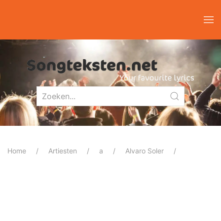
Home
Artiesten
a
Alvaro Soler