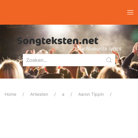
Home
Artiesten
a
Aaron Tippin