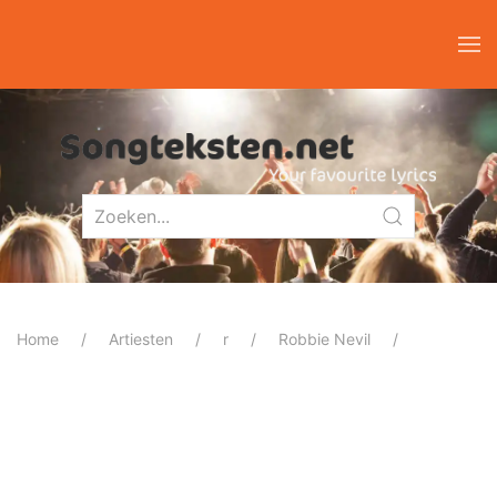
Home
Artiesten
r
Robbie Nevil