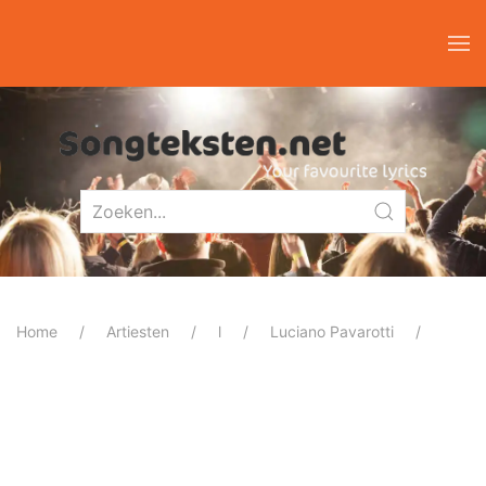
Home
Artiesten
l
Luciano Pavarotti