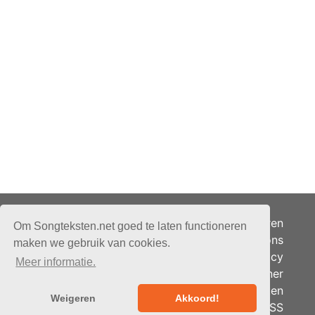
Adverteren
Om Songteksten.net goed te laten functioneren
Over ons
maken we gebruik van cookies.
Je privacy
Meer informatie.
Partner
© 2026 - Songteksten.net -
Berichten
Alle rechten voorbehouden.
Weigeren
Akkoord!
RSS
Realisatie:
bandhosting.nl