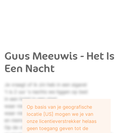
Guus Meeuwis - Het Is
Een Nacht
Je vraagt of ik zin heb in een sigaret
't is 2 uur 's nachts we liggen op bed
in een hotel in een stad
waar niemand ons hoort
Op basis van je geografische
waar niemand ons kent
locatie [US] mogen we je van
en niemand ons stoort
onze licentieverstrekker helaas
Op de vloer ligt een lege fles wijn
geen toegang geven tot de