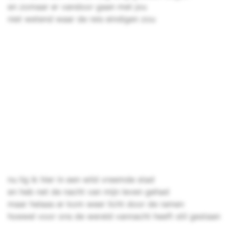
en zomaar er vandoor gaan met jou
niet wetend waar de reis eindigen zou
nu lig ik hier in een wild vreemde stad
en heb net de nacht van mijn leven gehad
maar helaas er kom weer licht door de ramen
hoewel voor ons de wereld vannacht heeft stil gestaan