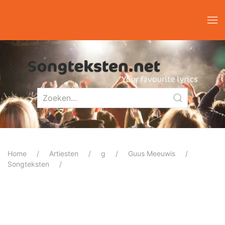
Home
Artiesten
g
Guus Meeuwis
Songteksten