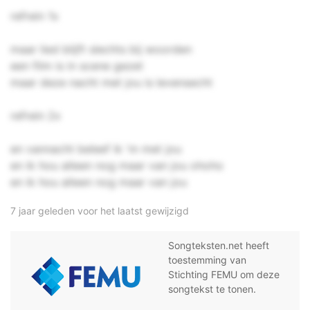
refrein 1x
maar lied blijft slechts bij woorden
een film is in scene gezet
maar deze nacht met jou is levensecht
refrein 2x
en vannacht beleef ik 'm met jou
en ik hou alleen nog maar van jou ohoho
en ik hou alleen nog maar van jou
7 jaar geleden voor het laatst gewijzigd
Songteksten.net heeft
toestemming van
Stichting FEMU om deze
songtekst te tonen.