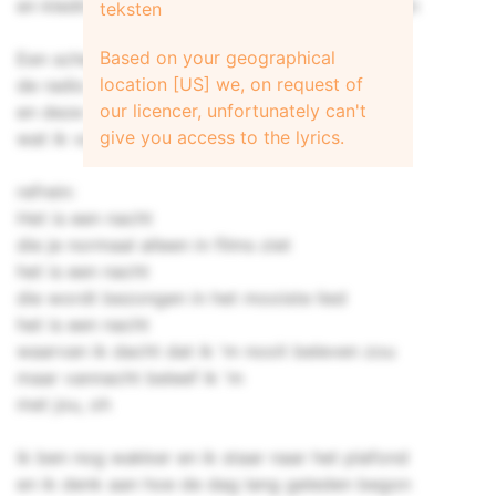
en kledingstukken die van jou of mij kunnen zijn
teksten
Based on your geographical
Een schemering
location [US] we, on request of
de radio zacht
our licencer, unfortunately can't
en deze nacht heeft alles
give you access to the lyrics.
wat ik van een nacht verwacht
refrein:
Het is een nacht
die je normaal alleen in films ziet
het is een nacht
die wordt bezongen in het mooiste lied
het is een nacht
waarvan ik dacht dat ik 'm nooit beleven zou
maar vannacht beleef ik 'm
met jou, oh
ik ben nog wakker en ik staar naar het plafond
en ik denk aan hoe de dag lang geleden begon