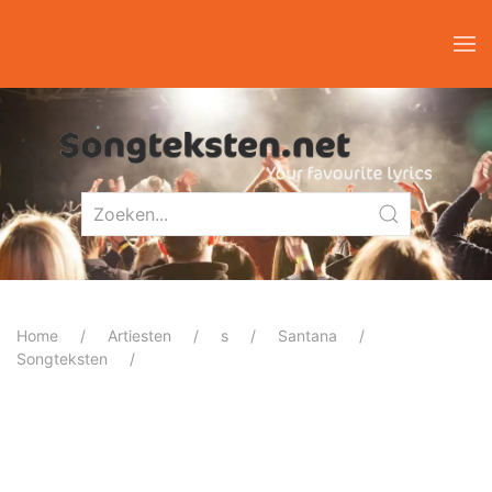
Home
Artiesten
s
Santana
Songteksten