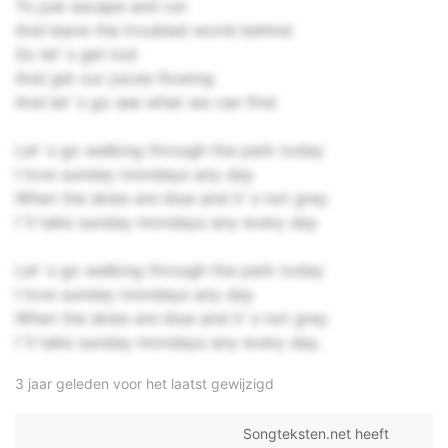
To just escape and run
And leave the troubled world behind
So let`s get lost
And get our juices flowing
And let`s go see what we can find
Let`s go walking through the park today
I love sunday mondays any day
When the skies are blue and it`s not grey
I`ll take sunday mondays any every day
Let`s go walking through the park today
I love sunday mondays any day
When the skies are blue and it`s not grey
I`ll take sunday mondays any every day.
3 jaar geleden voor het laatst gewijzigd
Songteksten.net heeft