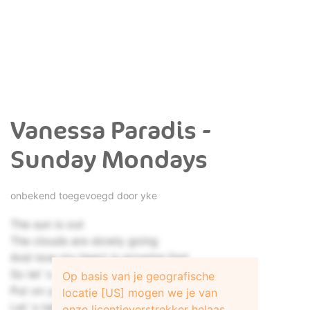
Vanessa Paradis -
Sunday Mondays
onbekend toegevoegd door
yke
The sun is out
The clouds are slowly going
And now my heart is growing fast
So let`s get up
Op basis van je geografische
Put on you hat and clothing
locatie [US] mogen we je van
Let`s take a trip and lose our minds
onze licentieverstrekker helaas