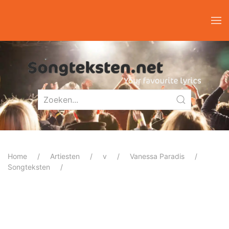
Home
Artiesten
v
Vanessa Paradis
Songteksten