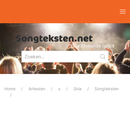
Home
Artiesten
s
Siria
Songteksten