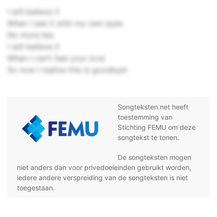
I will believe it
When I see it with my own eyes
No more lies
I will believe it
When I can’t feel your love
So now I realize this is goodbye!
Songteksten.net heeft
toestemming van
Stichting FEMU om deze
songtekst te tonen.
De songteksten mogen
niet anders dan voor privedoeleinden gebruikt worden,
iedere andere verspreiding van de songteksten is niet
toegestaan.