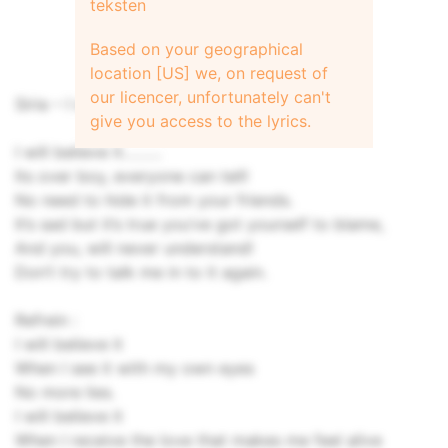
teksten
Based on your geographical
location [US] we, on request of
our licencer, unfortunately can't
Siria – I will believe it
give you access to the lyrics.
I will believe it………
Its over boy, everyone can tell!
No need to hide it from your friends.
It’s sad but it’s true you’ve got yourself to blame,
And you, will never understand!
Don’t try to talk me in to it again.
Refrein :
I will believe it
When I see it with my own eyes
No more lies.
I will believe it
When I receive the love that makes me feel alive