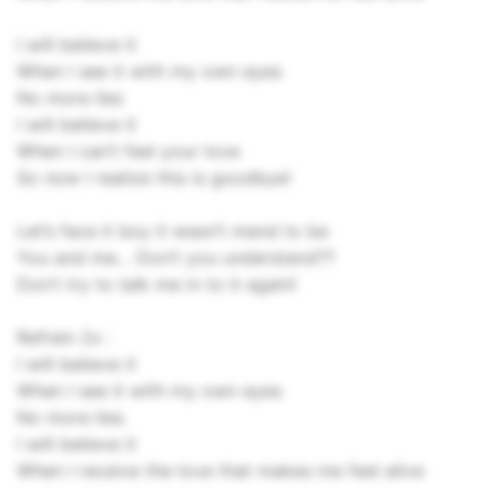
I will believe it
When I see it with my own eyes
No more lies
I will believe it
When I can’t feel your love
So now I realize this is goodbye!
Let’s face it boy it wasn’t mend to be
You and me… Don’t you understand??
Don’t try to talk me in to it again!
Refrein 2x :
I will believe it
When I see it with my own eyes
No more lies.
I will believe it
When I receive the love that makes me feel alive