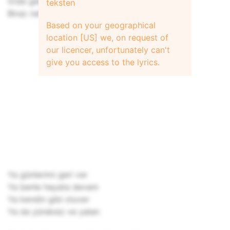
Gide gele yoruldu bu yüregim
teksten
Biraz nefes alalim
Based on your geographical
location [US] we, on request of
our licencer, unfortunately can't
give you access to the lyrics.
Ya günlerimi geri ver
Ya benle hayata devam
Ya kendin gibi oluver
Ya da yüreksiz ve yalan