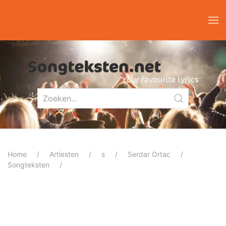
Home
Artiesten
s
Serdar Ortac
Songteksten