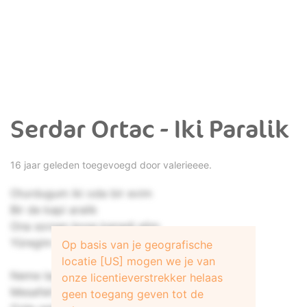
Serdar Ortac - Iki Paralik
16 jaar geleden toegevoegd door
valerieeee.
Oturdugum iki oda bir evim
Bir de kapi aralik
Ona sorsan bosa kanadi elim
Yüregim iki paralik
Op basis van je geografische
locatie [US] mogen we je van
Neme lazim iki yabanci gibi
onze licentieverstrekker helaas
Mesafeli olalim
geen toegang geven tot de