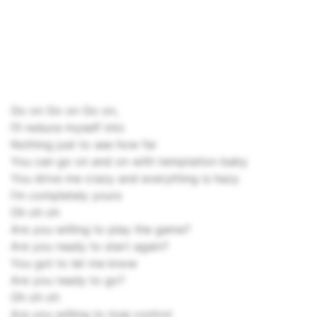
Go on Go on Go on,
I’ll reduce myself into
Nothing just to see how far
You can go on and on with temptation baby
You drive me crazy and everything is hazy
I’m completely yours
Oh oh oh
Are you willing to play the game?
Are you ready to start again?
You got to let me know
Are you ready to go?
Oh oh oh
Are you willing to lose control