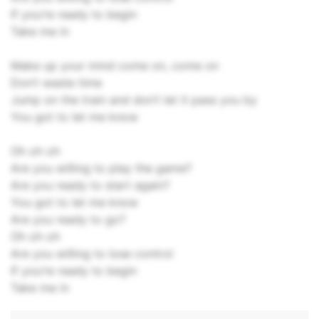
If you’re ready to begin
Take me in
Make up your mind come on, come on
Don’t waste time
Jump on the train and don’t let it pass you by
You got to let me know
Oh oh oh
Are you willing to play the game?
Are you ready to start again?
You got to let me know
Are you ready to go?
Oh oh oh
Are you willing to lose control
If you’re ready to begin
Take me in