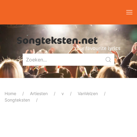
Home
Artiesten
v
VanVelzen
Songteksten