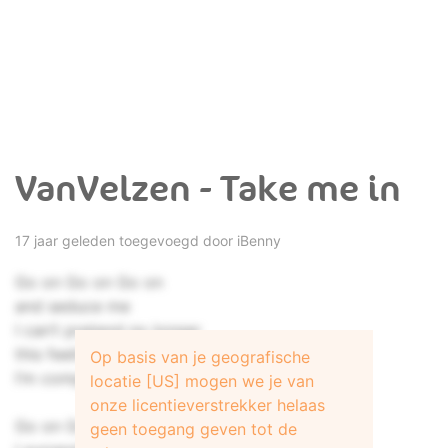
VanVelzen - Take me in
17 jaar geleden toegevoegd door
iBenny
Go on Go on Go on
and seduce me
I can’t pretend no longer
this feeling’s taking me over now
Op basis van je geografische
I’m completely yours
locatie [US] mogen we je van
onze licentieverstrekker helaas
Go on Go on Go on
geen toegang geven tot de