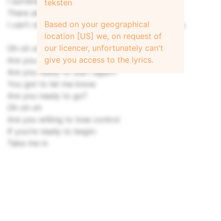
I surrender
teksten
There ain’t no ego left to defend here
Based on your geographical
I can’t resist to go where your wild heart grows
location [US] we, on request of
our licencer, unfortunately can't
Oh oh oh
give you access to the lyrics.
Are you willing to play the game?
Are you ready to start again?
You got to let me know
Are you ready to go?
Oh oh oh
Are you willing to lose control
If you’re ready to begin:
Take me in