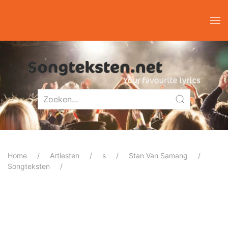
Home
Artiesten
s
Stan Van Samang
Songteksten