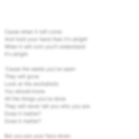
Cause when it will come
And hold your hand than it's alright
When it will com you'll understand
It's alright
'Cause the seeds you've sawn
They will grow
Look at the workaholic
You should know
All the things you've done
They will never tell you who you are
Does it matter?
Does it matter?
But you put your face down