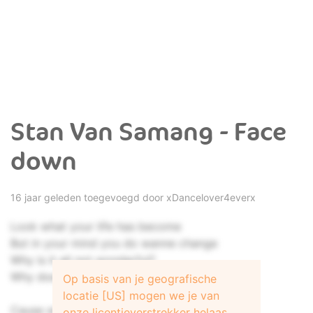
Stan Van Samang - Face
down
16 jaar geleden toegevoegd door
xDancelover4everx
Look what your life has become
But in your mind you do wanne change
Why is it all not wonderful?
Why does it still feel so strange
Op basis van je geografische
locatie [US] mogen we je van
Cause when it will come
onze licentieverstrekker helaas