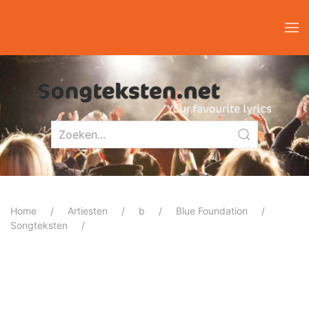
Home
Artiesten
b
Blue Foundation
Songteksten