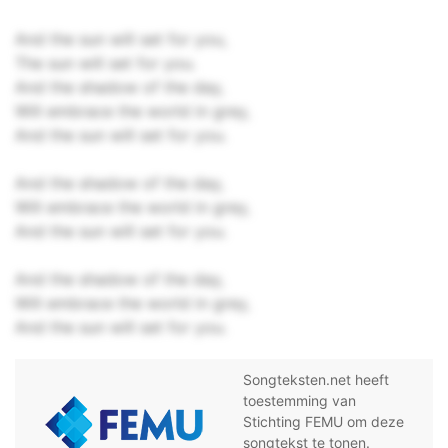
And the sun will set for you,
The sun will set for you.
And the shadow of the day,
Will embrace the world in grey,
And the sun will set for you.
And the shadow of the day,
Will embrace the world in grey,
And the sun will set for you.
And the shadow of the day,
Will embrace the world in grey,
And the sun will set for you.
Songteksten.net heeft
toestemming van
Stichting FEMU om deze
songtekst te tonen.