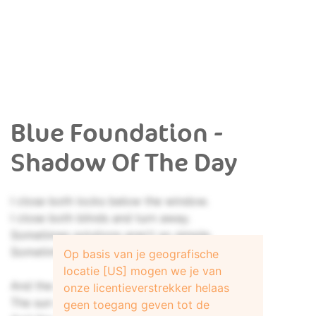
Blue Foundation -
Shadow Of The Day
I close both locks below the window.
I close both blinds and turn away.
Sometimes solutions aren't so simple.
Sometimes goodbye's the only way.
Op basis van je geografische
locatie [US] mogen we je van
And the sun will set for you,
onze licentieverstrekker helaas
The sun will set for you.
geen toegang geven tot de