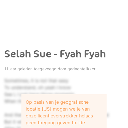
Selah Sue - Fyah Fyah
11 jaar geleden toegevoegd door
gedachtelikker
Sometimes, it is not that easy
To understand, oh yeah I know
See I, I just have those moments
When the darkness inside, takes over control
Op basis van je geografische
locatie [US] mogen we je van
And then I’m chained and locked inside my head
onze licentieverstrekker helaas
But it will never be the same again
geen toegang geven tot de