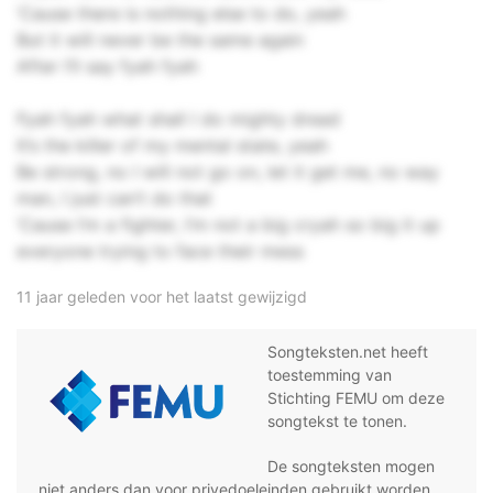
’Cause there is nothing else to do, yeah
But it will never be the same again
After I’ll say fyah fyah
Fyah fyah what shall I do mighty dread
It’s the killer of my mental state, yeah
Be strong, no I will not go on, let it get me, no way
man, I just can’t do that
’Cause I’m a fighter, I’m not a big cryah so big it up
everyone trying to face their mess
11 jaar geleden voor het laatst gewijzigd
Songteksten.net heeft
toestemming van
Stichting FEMU om deze
songtekst te tonen.
De songteksten mogen
niet anders dan voor privedoeleinden gebruikt worden,