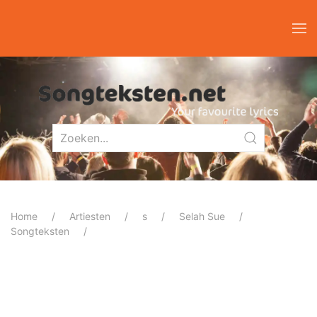
Home
Artiesten
s
Selah Sue
Songteksten