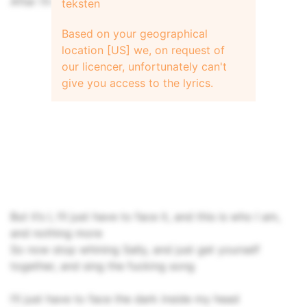
After I’ll say fyah fyah
teksten
Based on your geographical
location [US] we, on request of
our licencer, unfortunately can't
give you access to the lyrics.
But it’s I, I’ll just have to face it, and this is who I am,
and nothing more
So now stop whining Sally, and just get yourself
together, and sing the fucking song
I’ll just have to face the dark inside my head