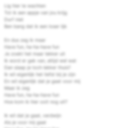
Lig hier te wachten
Tot ik een appje van jou krijg
Durf niet
Ben bang dat ik een loser lijk
En dus zeg ik maar
Have fun, ha-ha-have fun
Je zoekt het maar lekker uit
Ik word er gek van, altijd wel wat
Dan slaap je toch lekker thuis?
Ik wil eigenlijk het liefst bij je zijn
En wil eigenlijk dat je gaat voor mij
Maar ik zeg
Have fun, ha-ha-have fun
Hoe kom ik hier ooit nog uit?
Ik wil dat je gaat, verdwijn
Als je voor mij gaat