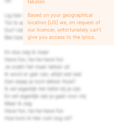
Oh
teksten
Based on your geographical
Lig hier te wachten
location [US] we, on request of
Tot ik een appje van jou krijg
our licencer, unfortunately can't
Durf niet
give you access to the lyrics.
Ben bang dat ik een loser lijk
En dus zeg ik maar
Have fun, ha-ha-have fun
Je zoekt het maar lekker uit
Ik word er gek van, altijd wel wat
Dan slaap je toch lekker thuis?
Ik wil eigenlijk het liefst bij je zijn
En wil eigenlijk dat je gaat voor mij
Maar ik zeg
Have fun, ha-ha-have fun
Hoe kom ik hier ooit nog uit?