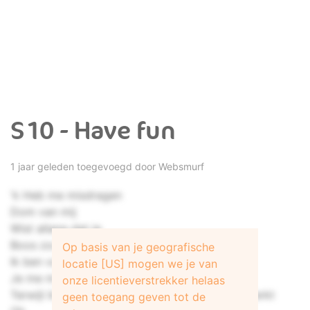
S10 - Have fun
1 jaar geleden toegevoegd door
Websmurf
'k Heb me misdragen
Dom van mij
Wist allang dat je
Boos zou zijn
Op basis van je geografische
Ik ben vaker jaloers sinds ik voel dat
locatie [US] mogen we je van
Je me misschien niet meer trekt
onze licentieverstrekker helaas
Terwijl ik ook wel weet dat dit helemaal niet werkt
geen toegang geven tot de