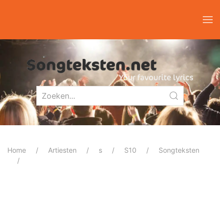
Home
Artiesten
s
S10
Songteksten