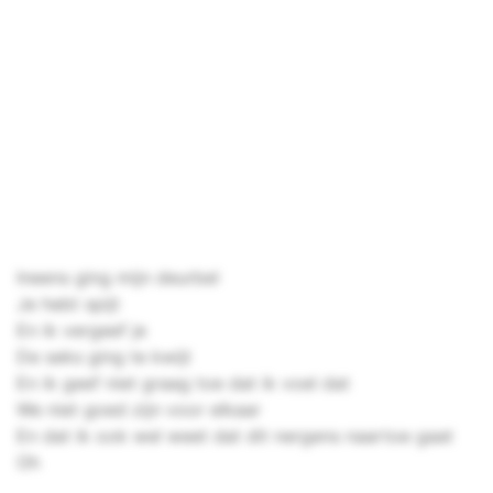
Ineens ging mijn deurbel
Je hebt spijt
En ik vergeef je
De seks ging te kwijt
En ik geef niet graag toe dat ik voel dat
We niet goed zijn voor elkaar
En dat ik ook wel weet dat dit nergens naartoe gaat
Oh