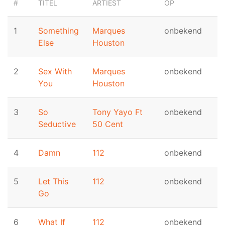
#
TITEL
ARTIEST
OP
1
Something
Marques
onbekend
Else
Houston
2
Sex With
Marques
onbekend
You
Houston
3
So
Tony Yayo Ft
onbekend
Seductive
50 Cent
4
Damn
112
onbekend
5
Let This
112
onbekend
Go
6
What If
112
onbekend