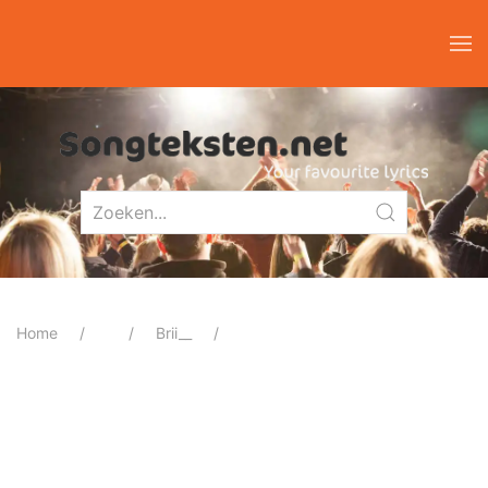
Home
Brii__