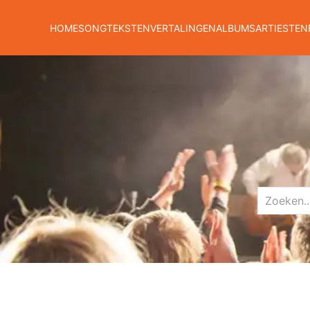
HOME
SONGTEKSTEN
VERTALINGEN
ALBUMS
ARTIESTEN