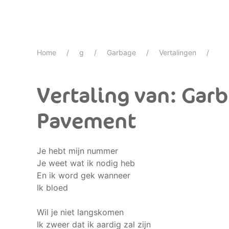
Home
g
Garbage
Vertalingen
Vertaling van: Garb
Pavement
Je hebt mijn nummer
Je weet wat ik nodig heb
En ik word gek wanneer
Ik bloed
Wil je niet langskomen
Ik zweer dat ik aardig zal zijn