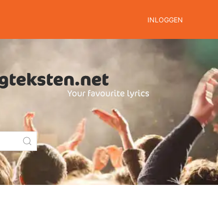
INLOGGEN