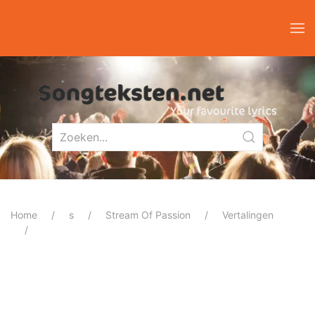
Home
s
Stream Of Passion
Vertalingen