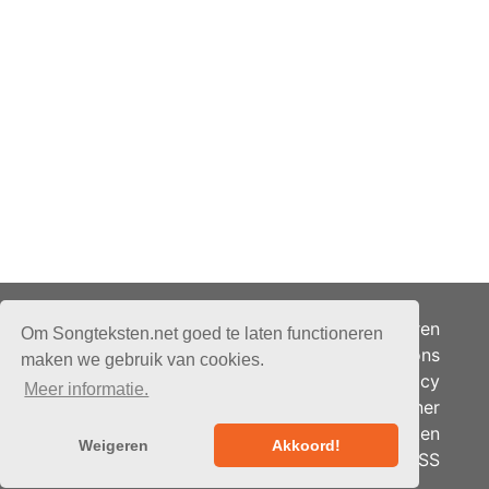
Adverteren
Om Songteksten.net goed te laten functioneren
Over ons
maken we gebruik van cookies.
Je privacy
Meer informatie.
Partner
© 2026 - Songteksten.net -
Berichten
Alle rechten voorbehouden.
Weigeren
Akkoord!
RSS
Realisatie:
bandhosting.nl