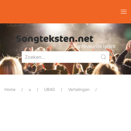
Home
u
UB40
Vertalingen