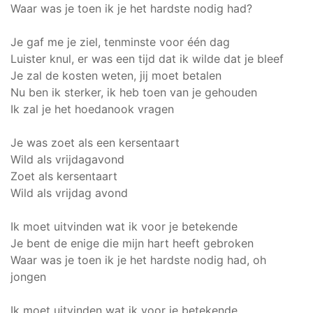
Waar was je toen ik je het hardste nodig had?
Je gaf me je ziel, tenminste voor één dag
Luister knul, er was een tijd dat ik wilde dat je bleef
Je zal de kosten weten, jij moet betalen
Nu ben ik sterker, ik heb toen van je gehouden
Ik zal je het hoedanook vragen
Je was zoet als een kersentaart
Wild als vrijdagavond
Zoet als kersentaart
Wild als vrijdag avond
Ik moet uitvinden wat ik voor je betekende
Je bent de enige die mijn hart heeft gebroken
Waar was je toen ik je het hardste nodig had, oh
jongen
Ik moet uitvinden wat ik voor je betekende