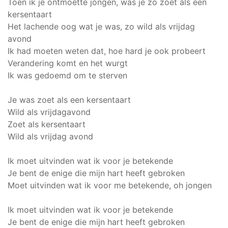
Toen ik je ontmoette jongen, was je zo zoet als een
kersentaart
Het lachende oog wat je was, zo wild als vrijdag
avond
Ik had moeten weten dat, hoe hard je ook probeert
Verandering komt en het wurgt
Ik was gedoemd om te sterven
Je was zoet als een kersentaart
Wild als vrijdagavond
Zoet als kersentaart
Wild als vrijdag avond
Ik moet uitvinden wat ik voor je betekende
Je bent de enige die mijn hart heeft gebroken
Moet uitvinden wat ik voor me betekende, oh jongen
Ik moet uitvinden wat ik voor je betekende
Je bent de enige die mijn hart heeft gebroken