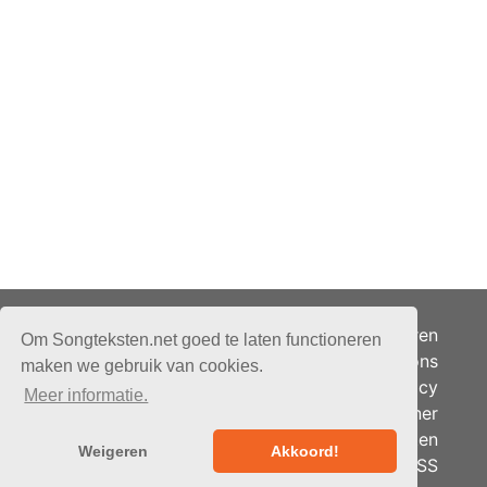
Adverteren
Om Songteksten.net goed te laten functioneren
Over ons
maken we gebruik van cookies.
Je privacy
Meer informatie.
Partner
© 2026 - Songteksten.net -
Berichten
Alle rechten voorbehouden.
Weigeren
Akkoord!
RSS
Realisatie:
bandhosting.nl