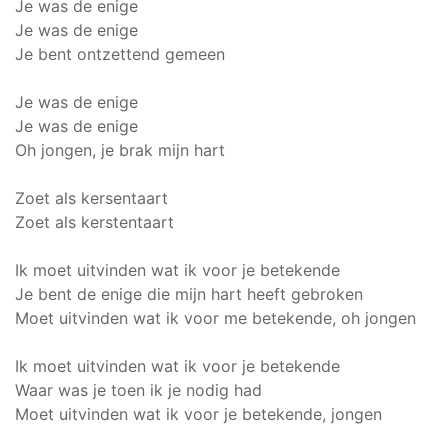
Je was de enige
Je was de enige
Je bent ontzettend gemeen
Je was de enige
Je was de enige
Oh jongen, je brak mijn hart
Zoet als kersentaart
Zoet als kerstentaart
Ik moet uitvinden wat ik voor je betekende
Je bent de enige die mijn hart heeft gebroken
Moet uitvinden wat ik voor me betekende, oh jongen
Ik moet uitvinden wat ik voor je betekende
Waar was je toen ik je nodig had
Moet uitvinden wat ik voor je betekende, jongen