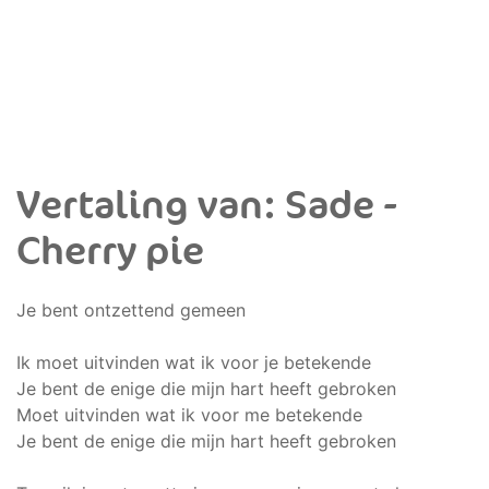
Vertaling van: Sade -
Cherry pie
Je bent ontzettend gemeen
Ik moet uitvinden wat ik voor je betekende
Je bent de enige die mijn hart heeft gebroken
Moet uitvinden wat ik voor me betekende
Je bent de enige die mijn hart heeft gebroken