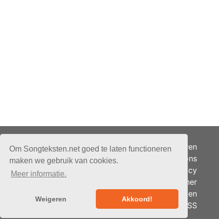
Adverteren
Om Songteksten.net goed te laten functioneren
Over ons
maken we gebruik van cookies.
Je privacy
Meer informatie.
Partner
© 2026 - Songteksten.net -
Berichten
Alle rechten voorbehouden.
Weigeren
Akkoord!
RSS
Realisatie:
bandhosting.nl