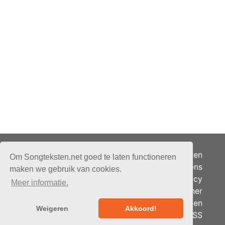
Adverteren
Om Songteksten.net goed te laten functioneren
Over ons
maken we gebruik van cookies.
Je privacy
Meer informatie.
Partner
© 2026 - Songteksten.net -
Berichten
Alle rechten voorbehouden.
Weigeren
Akkoord!
RSS
Realisatie:
bandhosting.nl