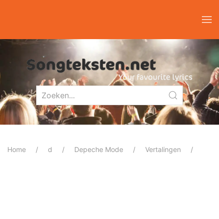
Home
d
Depeche Mode
Vertalingen