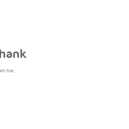
shank
um toe.