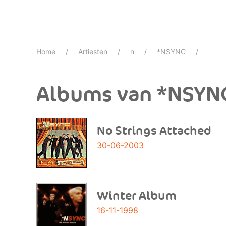
Home
Artiesten
n
*NSYNC
Albums van *NSYN
No Strings Attached
30-06-2003
Winter Album
16-11-1998