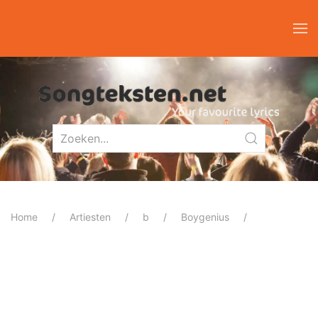
Home
Artiesten
b
Boygenius