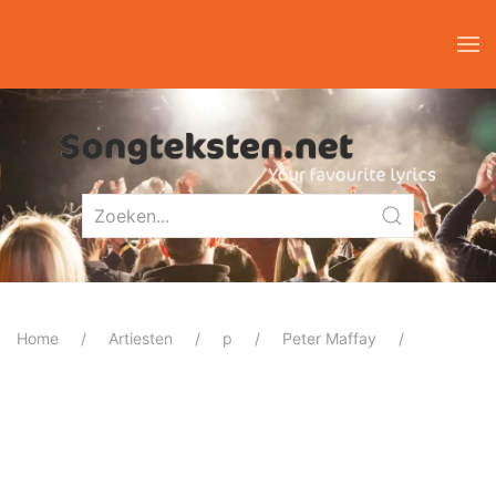
Home
Artiesten
p
Peter Maffay